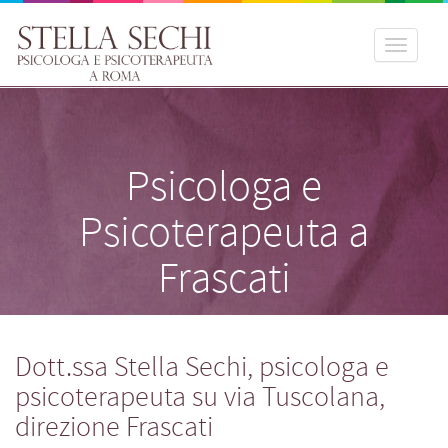
Toggle
naviga
Psicologa e
Psicoterapeuta a
Frascati
Dott.ssa Stella Sechi, psicologa e
psicoterapeuta su via Tuscolana,
direzione Frascati